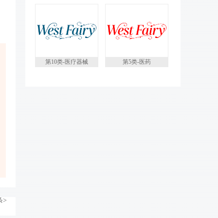
第10类-医疗器械
第5类-医药
条>