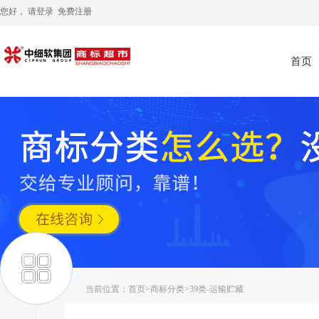
您好， 请
登录
免费注册
首页
当前位置：
首页
>
商标分类
>39类-运输贮藏