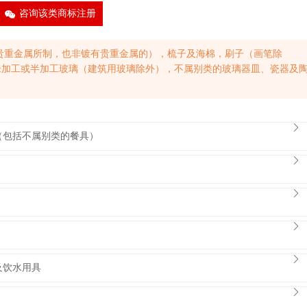
9
咨询该类商标注册
贵重金属所制，也非镀有贵重金属的），梳子及海棉，刷子（画笔除
未加工或半加工玻璃（建筑用玻璃除外），不属别类的玻璃器皿、瓷器及
2
器（包括不属别类的餐具）
2
2
2
2
及饮水用具
2