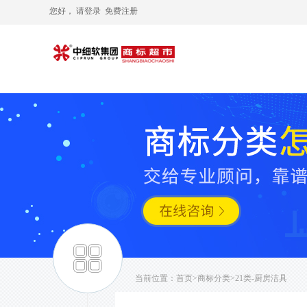
您好， 请
登录
免费注册
当前位置：
首页
>
商标分类
>21类-厨房洁具