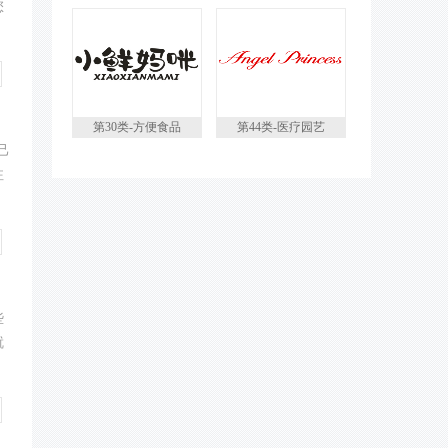
您
第30类-方便食品
第44类-医疗园艺
己
注
些
就