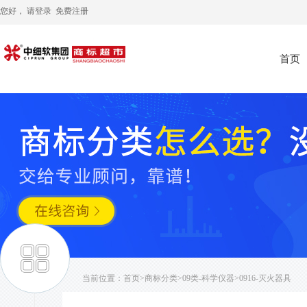
您好， 请
登录
免费注册
首页
当前位置：
首页
>
商标分类
>
09类-科学仪器
>0916-灭火器具