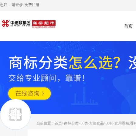
您好， 请
登录
免费注册
首页
当前位置：
首页
>
商标分类
>
30类-方便食品
>3018-食用香精,香