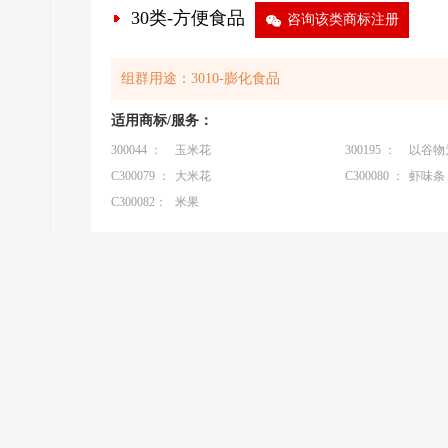
30类-方便食品
9
咨询该类商标注册
组群用途：3010-膨化食品
适用商标/服务：
300044 ：
玉米花
300195 ：
以谷物
C300079 ：
大米花
C300080 ：
虾味条
C300082：
米果