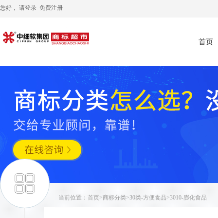
您好， 请
登录
免费注册
首页
当前位置：
首页
>
商标分类
>
30类-方便食品
>3010-膨化食品