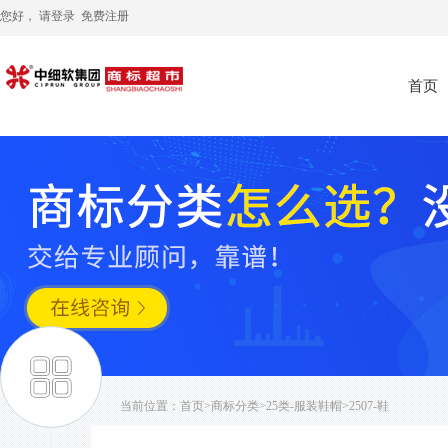
您好， 请
登录
免费注册
首页
当前位置：
首页
>
商标分类
>
25类-服装鞋帽
>2507-鞋