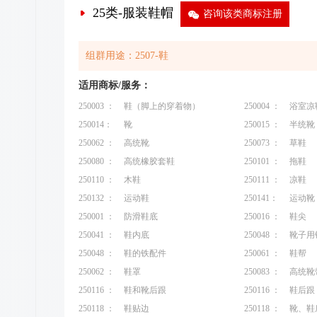
25类-服装鞋帽
9
咨询该类商标注册
组群用途：2507-鞋
适用商标/服务：
250003 ：
鞋（脚上的穿着物）
250004 ：
浴室凉
250014：
靴
250015 ：
半统靴
250062 ：
高统靴
250073 ：
草鞋
250080 ：
高统橡胶套鞋
250101 ：
拖鞋
250110 ：
木鞋
250111 ：
凉鞋
250132 ：
运动鞋
250141：
运动靴
250001 ：
防滑鞋底
250016 ：
鞋尖
250041 ：
鞋内底
250048 ：
靴子用
250048 ：
鞋的铁配件
250061 ：
鞋帮
250062 ：
鞋罩
250083 ：
高统靴
250116 ：
鞋和靴后跟
250116 ：
鞋后跟
250118 ：
鞋贴边
250118 ：
靴、鞋