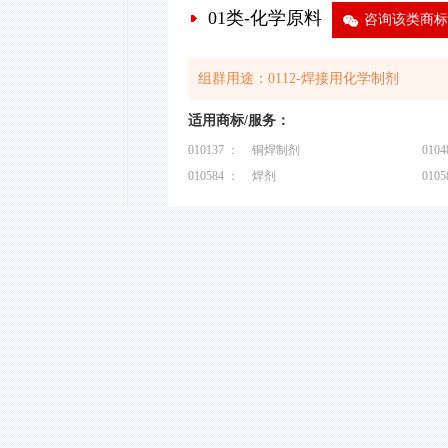
01类-化学原料
9
咨询该类商标
组群用途：0112-焊接用化学制剂
适用商标/服务：
010137 ：
铜焊制剂
0104
010584 ：
焊剂
0105