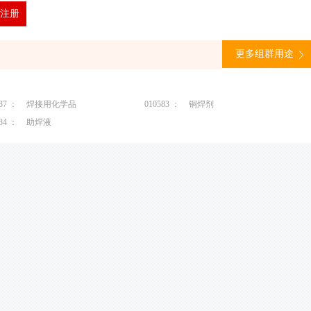
注册
更多组群用途
2
87 ：
焊接用化学品
010583 ：
铜焊剂
84 ：
助焊液