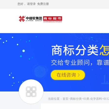
您好， 请
登录
免费注册
当前位置：
首页
>
商标分类
>
01类-化学原料
>01